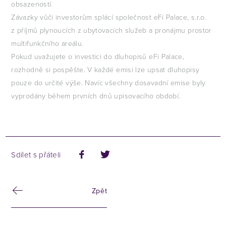
obsazeností.
Závazky vůči investorům splácí společnost eFi Palace, s.r.o.
z příjmů plynoucích z ubytovacích služeb a pronájmu prostor
multifunkčního areálu.
Pokud uvažujete o investici do dluhopisů eFi Palace,
rozhodně si pospěšte. V každé emisi lze upsat dluhopisy
pouze do určité výše. Navíc všechny dosavadní emise byly
vyprodány během prvních dnů upisovacího období.
Sdílet s přáteli
Zpět