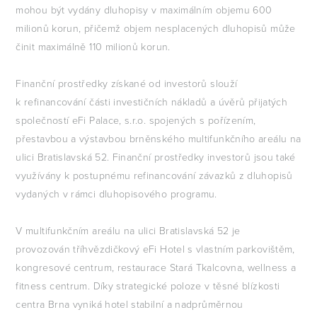
mohou být vydány dluhopisy v maximálním objemu 600
milionů korun, přičemž objem nesplacených dluhopisů může
činit maximálně 110 milionů korun.
Finanční prostředky získané od investorů slouží
k refinancování části investičních nákladů a úvěrů přijatých
společností eFi Palace, s.r.o. spojených s pořízením,
přestavbou a výstavbou brněnského multifunkčního areálu na
ulici Bratislavská 52. Finanční prostředky investorů jsou také
využívány k postupnému refinancování závazků z dluhopisů
vydaných v rámci dluhopisového programu.
V multifunkčním areálu na ulici Bratislavská 52 je
provozován tříhvězdičkový eFi Hotel s vlastním parkovištěm,
kongresové centrum, restaurace Stará Tkalcovna, wellness a
fitness centrum. Díky strategické poloze v těsné blízkosti
centra Brna vyniká hotel stabilní a nadprůměrnou