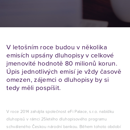
V letošním roce budou v několika
emisích upsány dluhopisy v celkové
jmenovité hodnotě 80 milionů korun.
Úpis jednotlivých emisí je vždy časově
omezen, zájemci o dluhopisy by si
tedy měli pospíšit.
V roce 2014 zahájila společnost eFi Palace, s.r.o. nabídku
dluhopisů v rámci 25letého dluhopisového programu
schváleného Českou národní bankou. Během tohoto období