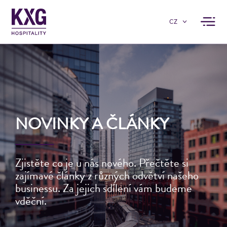
CZ
NOVINKY A ČLÁNKY
Zjistěte co je u nás nového. Přečtěte si
zajímavé články z různých odvětví našeho
businessu. Za jejich sdílení vám budeme
vděční.