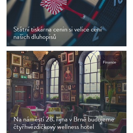
Státní tiskárna cenin si velice cení
našich dluhopisů
Přečtěte si článek
Finance
Na náměstí 28. října v Brně budujeme
čtyřhvězdičkový wellness hotel