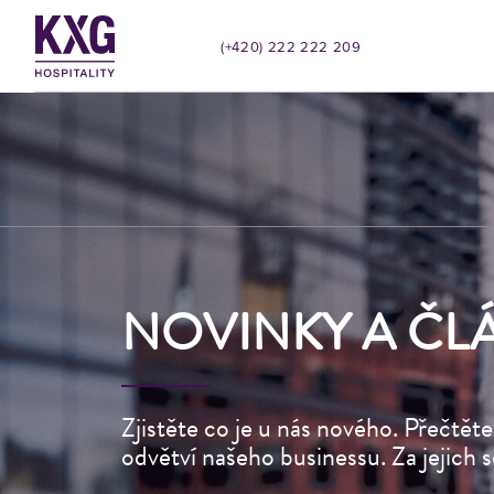
(+420) 222 222 209
NOVINKY A ČL
Zjistěte co je u nás nového. Přečtěte
odvětví našeho businessu. Za jejich 