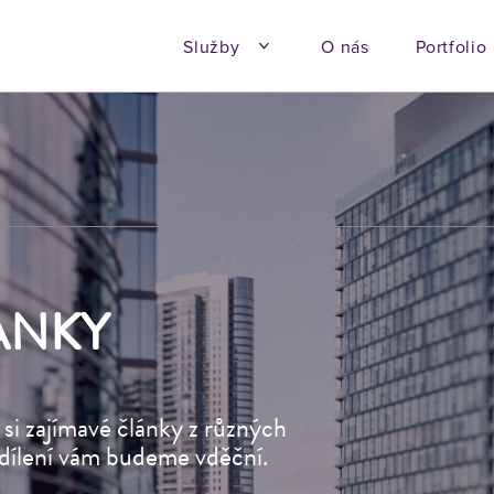
Služby
O nás
Portfolio
ÁNKY
 si zajímavé články z různých
sdílení vám budeme vděční.