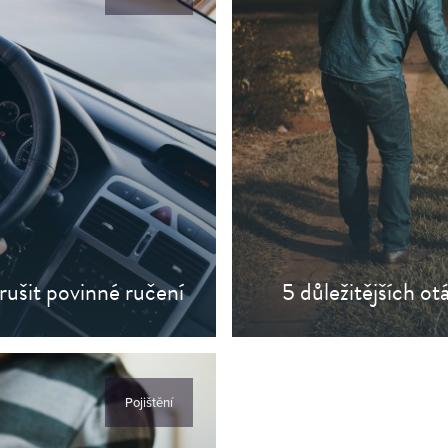
rušit povinné ručení
5 důležitějších ot
těte si článek
Pojištění