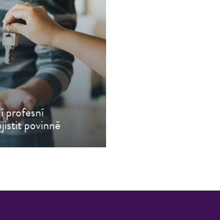
jí profesní
istit povinně
těte si článek